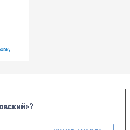
ровку
ковский»?