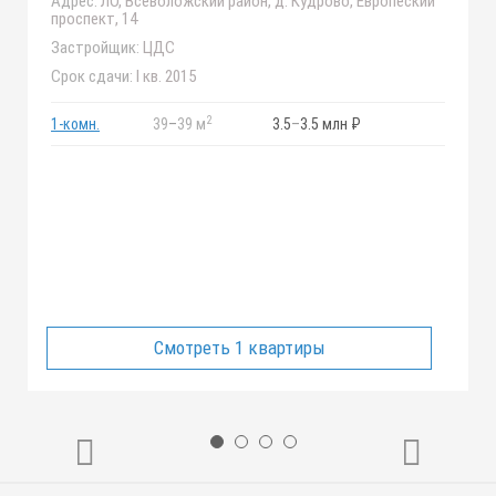
Адрес:
ЛО, Всеволожский район, д. Кудрово, Европеский
проспект, 14
Застройщик:
ЦДС
Срок сдачи:
I кв. 2015
2
1-комн.
39
–
39 м
3.5
–
3.5 млн ₽
Смотреть 1 квартиры