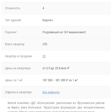
Этажность
4
Тип зданий
Кирпич
Паркинг
Подземный на 167 машиномест
Всего квартир
270
Квартир в продаже
23
Цены на квартиры
от 6.9 до 22.8 млн ₽
Цены за 1 м²
187 500 – 301 300 ₽ за 1 м²
Отделка в квартире
Без ремонта
Жилой комплекс ЦДС «Волковский» расположен во Фрунзенском районе
на берегу реки Волковки. Территорию формируют два четырехэтажных
корпуса. Между ними расположен закрытый для посторонних двор.