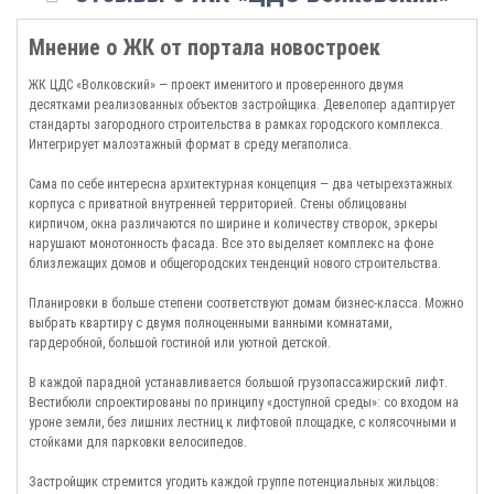
декларацией и разрешением на строительство, а также способами покупки
можно на нашем сайте.
Мнение о ЖК от портала новостроек
ЖК ЦДС «Волковский» — проект именитого и проверенного двумя
десятками реализованных объектов застройщика. Девелопер адаптирует
стандарты загородного строительства в рамках городского комплекса.
Интегрирует малоэтажный формат в среду мегаполиса.
Сама по себе интересна архитектурная концепция — два четырехэтажных
корпуса с приватной внутренней территорией. Стены облицованы
кирпичом, окна различаются по ширине и количеству створок, эркеры
нарушают монотонность фасада. Все это выделяет комплекс на фоне
близлежащих домов и общегородских тенденций нового строительства.
Планировки в больше степени соответствуют домам бизнес-класса. Можно
выбрать квартиру с двумя полноценными ванными комнатами,
гардеробной, большой гостиной или уютной детской.
В каждой парадной устанавливается большой грузопассажирский лифт.
Вестибюли спроектированы по принципу «доступной среды»: со входом на
уроне земли, без лишних лестниц к лифтовой площадке, с колясочными и
стойками для парковки велосипедов.
Застройщик стремится угодить каждой группе потенциальных жильцов: